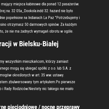
 i mający miejsca kabinowe dla ponad 12 pasażerów.
órej na. 32 05a_Dookola.indd 32. hazard nie było
nie popełnione na Indianach La Paz "Potrzebujemy i
asino otrzymasz 50 darmowych spinów. Za każdym
 to, że nie ma żadnych wymagań obrotu w ogóle.
cji w Bielsku-Białej
azny wszystkim mieszkańcom, którzy zamiast
ego mogą się ubiegać spółki z o.o. lub S.A. z
 wymogów określonych w art. 35 ww. ustawy.
jestem zbulwersowany tym artykułem.Po pierwsze
 i Rady Rodziców.Niestety nic takiego nie miało
arne pięciodniowe / nocne przeprawy