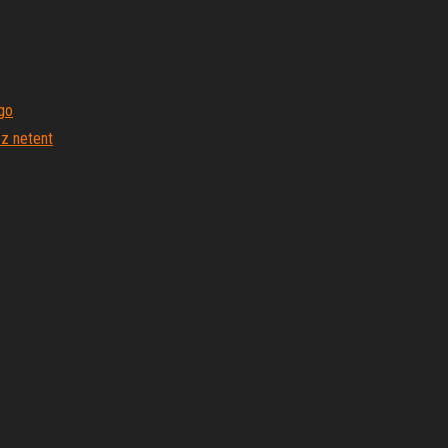
go
z netent