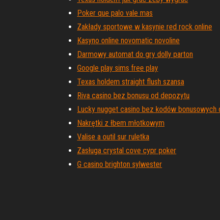
Poker que palo vale mas
Zakłady sportowe w kasynie red rock online
Kasyno online novomatic novoline
Darmowy automat do gry dolly parton
Google play sims free play
Texas holdem straight flush szansa
Riva casino bez bonusu od depozytu
Lucky nugget casino bez kodów bonusowych 
Nakrętki z łbem młotkowym
Valise a outil sur ruletka
Zasługa crystal cove cypr poker
G casino brighton sylwester
Proces zatrudniania kasyna z widokiem na wy