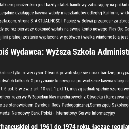
tatkiem pasażerskim jest każdy statek handlowy zabierający na pokład
egalnie działające kasyna wabiły mieszkańców odległej Kalifornii, w kt
eta.com. strona 3. AKTUALNOŚCI. Papież w Boliwii przeprosił za zbrod
y po raz pierwszy dokonać wpłaty na swoje konto nowego Play Ojo C
linii płatnej zostanie wypłacona w gotówce i wielką wiadomością jest
biś Wydawca: Wyższa Szkoła Administra
ie tylko rowerzyści. Otwock powoli staje się coraz bardziej przyj
óch kółkach. O przyznanie koncesji na prowadzenie kasyna stacjonarn
t. 6 ust. 5 w zw. z art. 10 ust. 1 pkt 1), muszą jednak spełnić szereg
l oficer rezerwy WP,opiekun klas mundurowych z Otwocka i Karczewa 
sie ze stanowiskiem Dyrekcji ,Rady Pedagogicznej,Samorządu Szkolnego
iedzi Narodowy Bank Polski - Internetowy Serwis Informacyjny
i francuskiej od 1961 do 1974 roku, łącząc regul