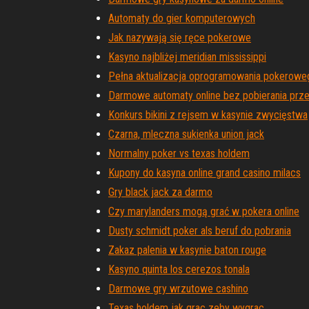
Automaty do gier komputerowych
Jak nazywają się ręce pokerowe
Kasyno najbliżej meridian mississippi
Pełna aktualizacja oprogramowania pokerowe
Darmowe automaty online bez pobierania prze
Konkurs bikini z rejsem w kasynie zwycięstwa
Czarna, mleczna sukienka union jack
Normalny poker vs texas holdem
Kupony do kasyna online grand casino milacs
Gry black jack za darmo
Czy marylanders mogą grać w pokera online
Dusty schmidt poker als beruf do pobrania
Zakaz palenia w kasynie baton rouge
Kasyno quinta los cerezos tonala
Darmowe gry wrzutowe cashino
Texas holdem jak grac zeby wygrac