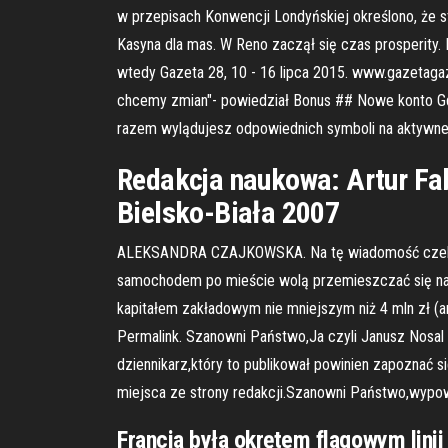
w przepisach Konwencji Londyńskiej określono, że s
Kasyna dla mas. W Reno zaczął się czas prosperity. L
wtedy Gazeta 28, 10 - 16 lipca 2015. www.gazetagaz
chcemy zmian"- powiedział Bonus ## Nowe konto Gd
razem wylądujesz odpowiednich symboli na aktywnej 
Redakcja naukowa: Artur Fa
Bielsko-Biała 2007
ALEKSANDRA CZAJKOWSKA. Na tę wiadomość czekali n
samochodem po mieście wolą przemieszczać się na dw
kapitałem zakładowym nie mniejszym niż 4 mln zł (ar
Permalink. Szanowni Państwo,Ja czyli Janusz Nosa
dziennikarz,który to publikował powinien zapoznać 
miejsca ze strony redakcji.Szanowni Państwo,wypow
Francja była okrętem flagowym lini