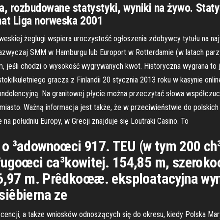
, rozbudowane statystyki, wyniki na żywo. Staty
mat Liga norweska 2001
skiej żeglugi wspiera uroczystość ogłoszenia zdobywcy tytułu na naj
zazwyczaj SMM w Hamburgu lub Europort w Rotterdamie (w latach parzys
m, jeśli chodzi o wysokość wygrywanych kwot. Historyczna wygrana to 
tokilkuletniego gracza z Finlandii 20 stycznia 2013 roku w kasynie onlin
 kondolencyjną. Na granitowej płycie można przeczytać słowa współczuc
iasto. Ważną informacja jest także, że w przeciwieństwie do polskich 
a południu Europy, w Grecji znajduje się Loutraki Casino. To
tka o ³adownoœci 917. TEU (w tym 200 c
d³ugoœci ca³kowitej. 154,85 m, szerok
 6,97 m. Prêdkoœæ. eksploatacyjna wyn
siêbierna ze
cencji, a także wniosków odnoszących się do okresu, kiedy Polska Mar