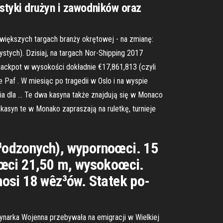
styki drużyn i zawodników oraz
większych targach branży okrętowej - na zmianę:
tych). Dzisiaj, na targach Nor-Shipping 2017
jackpot w wysokości dokładnie €17,861,813 (czyli
e Paf . W miesiąc po tragedii w Oslo i na wyspie
ia dla … Te dwa kasyna także znajdują się w Monaco
kasyn te w Monako zapraszają na ruletkę, turnieje
h³odzonych), wypornoœci. 15
oœci 21,50 m, wysokoœci.
osi 18 wêz³ów. Statek po-
ynarka Wojenna przebywała na emigracji w Wielkiej