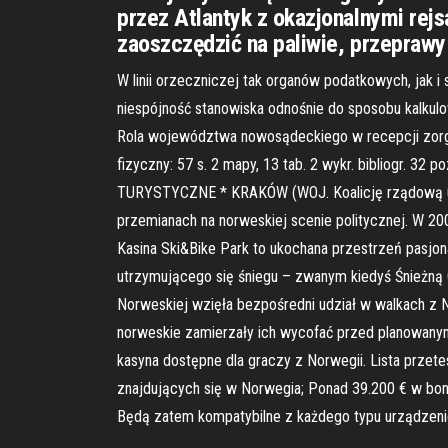
przez Atlantyk z okazjonalnymi rej
zaoszczędzić na paliwie, przeprawy 
W linii orzeczniczej tak organów podatkowych, jak i
niespójność stanowiska odnośnie do sposobu kalkul
Rola województwa nowosądeckiego w recepcji zorga
fizyczny: 57 s. 2 mapy, 13 tab. 2 wykr. biblio
TURYSTYCZNE * KRAKÓW (WOJ. Koalicję rządową utwor
przemianach na norweskiej scenie politycznej. W 20
Kasina Ski&Bike Park to ukochana przestrzeń pasjon
utrzymującego się śniegu – zwanym kiedyś Śnieżną Gó
Norweskiej wzięła bezpośredni udział w walkach z N
norweskie zamierzały ich wycofać przed planowanym
kasyna dostępne dla graczy z Norwegii. Lista przete
znajdujących się w Norwegia; Ponad 39.200 € w bon
Będą zatem kompatybilne z każdego typu urządzeni