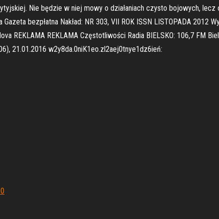
brytyjskiej. Nie będzie w niej mowy o działaniach czysto bojowych, lecz
cza Gazeta bezpłatna Nakład: NR 303, VII ROK ISSN LISTOPADA 2012 Wy
 Nova REKLAMA REKLAMA Częstotliwości Radia BIELSKO: 106,7 FM Bielsko
06), 21.01.2016 w2y8da.0niK1eo.zl2aej0tnye1dz6ień:
10