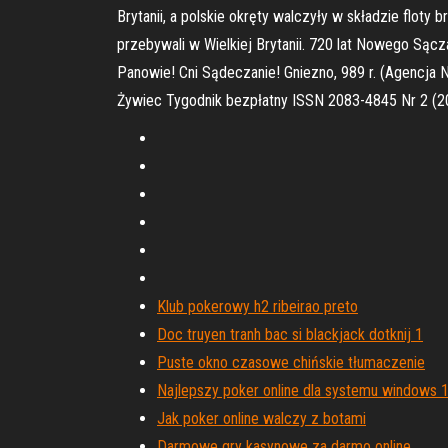
Brytanii, a polskie okręty walczyły w składzie floty 
przebywali w Wielkiej Brytanii. 720 lat Nowego Są
Panowie! Cni Sądeczanie! Gniezno, 989 r. (Agencja
Żywiec Tygodnik bezpłatny ISSN 2083-4845 Nr 2 (2
Klub pokerowy h2 ribeirao preto
Doc truyen tranh bac si blackjack dotknij 1
Puste okno czasowe chińskie tłumaczenie
Najlepszy poker online dla systemu windows 
Jak poker online walczy z botami
Darmowe gry kasynowe za darmo online