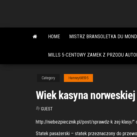
Skip
to
the
content
HOME
MISTRZ BRANSOLETKA DU MOND
MILLS 5-CENTOWY ZAMEK Z PRZODU AUT
Category
Hanney68595
Wiek kasyna norweskiej 
By
GUEST
http://niebezpiecznik.pl/post/sprawdz-k zej-klasy/" o
Statek pasażerski – statek przeznaczony do przewo