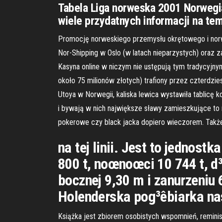
Tabela Liga norweska 2001 Norwegia
wiele przydatnych informacji na te
Promocję norweskiego przemysłu okrętowego i norwe
Nor-Shipping w Oslo (w latach nieparzystych) oraz 
Kasyna online w niczym nie ustępują tym tradycyjny
około 75 milionów złotych) trafiony przez czterdzies
Utoya w Norwegii, kaliska lewica wystawiła tablicę
i bywają w nich największe sławy zamieszkujące to m
pokerowe czy black jacka dopiero wieczorem. Także n
na tej linii. Jest to jednos
800 t, noœnoœci 10 744 t, 
bocznej 9,30 m i zanurzeniu
Holenderska pog³êbiarka na
Książka jest zbiorem osobistych wspomnień, reminis