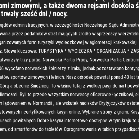
sami zimowymi, a także dwoma rejsami dookoła św
trwały sześć dni / nocy.
 sądów administracyjnych, w szczególności Naczelnego Sądu Administracy
owania przez podatników strat mających źródło w sprzedaży wierzyteln
nizowanych form turystyki wycieczkowej w aglomeracji krakowskiej. P
gr. 32 poz. Słowa kluczowe: TURYSTYKA * WYCIECZKA * ORGANIZACJA
zyły trzy partie: Norweska Partia Pracy, Norweska Partia Centrum o
06 wycofano norweskich żołnierzy z Iraku, jednak pozostawiono kontyng
atów sportów zimowych i letnich. Nasz ośrodek powstał ponad 40 lat t
rą a obecnie Śnieżnicą. To właśnie tutaj z wielkiej pasji do nart pows
iemcami. Byli to przede wszystkim norwescy oficerowie łącznikowi, sł
 lądowaniem w Normandii , ale wskutek nacisków Brytyjczyków ostate
stowanych i certyfikowanych kasyn online. Wybrane strony z grami. Kas
usach powitalnych Dobre kasyna internetowe dostępne w tym kraju to o
em, od smartfonów do tabletów. Oprogramowania w takich przypadkach