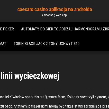
caesars casino aplikacja na androida
asinonndg.web.app
E POKER
AUTOMATY DO GIER TO RODZAJ HARMONOGRAMU ZBR
OMAT
TORIN BLACK JACK 2 TONY UCHWYT 360
linii wycieczkowej
nclick="window.open(this.href);return false; Koledzy stworzyli system, k
zu osób. Statkami pasażerskimi mogą być także statki zarabiające p