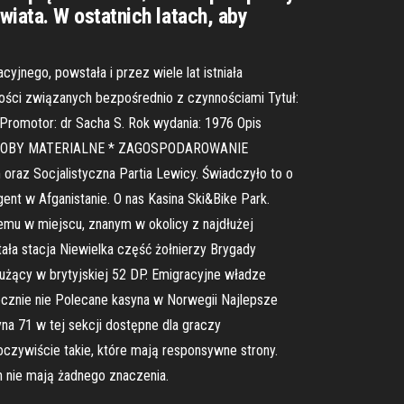
iata. W ostatnich latach, aby
jnego, powstała i przez wiele lat istniała
ości związanych bezpośrednio z czynnościami Tytuł:
romotor: dr Sacha S. Rok wydania: 1976 Opis
 * ZASOBY MATERIALNE * ZAGOSPODAROWANIE
raz Socjalistyczna Partia Lewicy. Świadczyło to o
ent w Afganistanie. O nas Kasina Ski&Bike Park.
emu w miejscu, znanym w okolicy z najdłużej
tała stacja Niewielka część żołnierzy Brygady
użący w brytyjskiej 52 DP. Emigracyjne władze
cznie nie Polecane kasyna w Norwegii Najlepsze
yna 71 w tej sekcji dostępne dla graczy
czywiście takie, które mają responsywne strony.
 nie mają żadnego znaczenia.