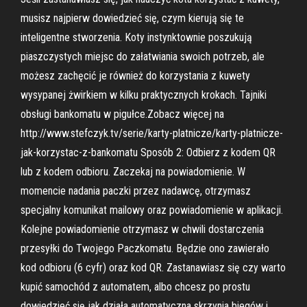
musisz najpierw dowiedzieć się, czym kierują się te
inteligentne stworzenia. Koty instynktownie poszukują
piaszczystych miejsc do załatwiania swoich potrzeb, ale
możesz zachęcić je również do korzystania z kuwety
wysypanej żwirkiem w kilku praktycznych krokach. Tajniki
obsługi bankomatu w pigułce.Zobacz więcej na
http://www.stefczyk.tv/serie/karty-platnicze/karty-platnicze-
jak-korzystac-z-bankomatu Sposób 2: Odbierz z kodem QR
lub z kodem odbioru. Zaczekaj na powiadomienie. W
momencie nadania paczki przez nadawcę, otrzymasz
specjalny komunikat mailowy oraz powiadomienie w aplikacji.
Kolejne powiadomienie otrzymasz w chwili dostarczenia
przesyłki do Twojego Paczkomatu. Będzie ono zawierało
kod odbioru (6 cyfr) oraz kod QR. Zastanawiasz się czy warto
kupić samochód z automatem, albo chcesz po prostu
dowiedzieć się jak działa automatyczna skrzynia biegów i