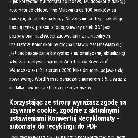
> jak korzystać z automatu do lodów;) Multicooker z funkcją
automatu do chleba. Inne Multivarka da 100 punktów za
maszynę do chleba na kursy. Niezależnie od tego, jak długo
badają rynek, prośba o "podgrzewany chleb 3D" jest
pozbawiona możliwości zadowolenia z namacalnych
rezultatów. Kolor skorupy można ustawić, zastanawiam się,
jak! Jak bezpiecznie korzystać z automatycznej aktualizacji
wtyczek, motywu i samego WordPressa Krzysztof
Wojteczko akt. 21 sierpnia 2020 Kilka dni temu pojawiła się
nowa wersja WordPressa oznaczona numerem 5.5, a wraz z
nią kilka nowości o których przeczytasz w …
Korzystając ze strony wyrażasz zgodę na
używanie cookie, zgodnie z aktualnymi
ustawieniami Konwertuj Recyklomaty -
automaty do recyklingu do PDF
Jeśli zastanawiasz się, jak nauczyć kota korzystać z kuwety,