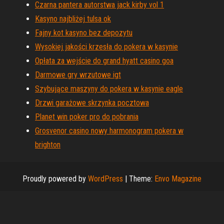
Czarna pantera autorstwa jack kirby vol 1
Kasyno najbliżej tulsa ok
Fajny kot kasyno bez depozytu
Wysokiej jakości krzesła do pokera w kasynie
Opłata za wejście do grand hyatt casino goa
Darmowe gry wrzutowe igt
Szybujące maszyny do pokera w kasynie eagle
Drzwi garażowe skrzynka pocztowa
Planet win poker pro do pobrania
Grosvenor casino nowy harmonogram pokera w
brighton
Proudly powered by
WordPress
|
Theme:
Envo Magazine